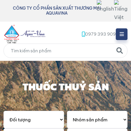
CÔNG TY CỔ PHẦN SẢN XUẤT THƯƠNG MẠI
AQUAVINA
0979 393 909
THUỐC THUỶ SẢN