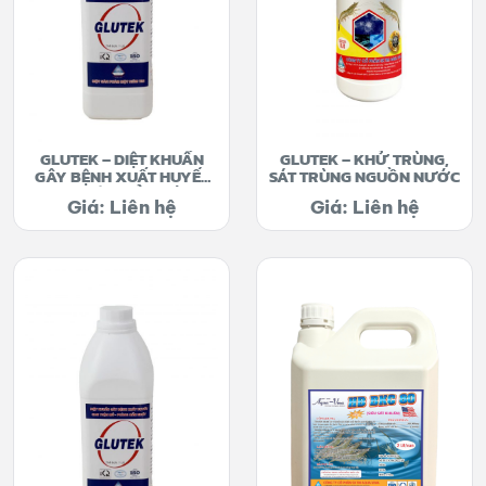
GLUTEK – DIỆT KHUẨN
GLUTEK – KHỬ TRÙNG,
GÂY BỆNH XUẤT HUYẾT
SÁT TRÙNG NGUỒN NƯỚC
GAN THẬN MỦ, PHÒNG
Giá: Liên hệ
Giá: Liên hệ
NẤM NHỚT