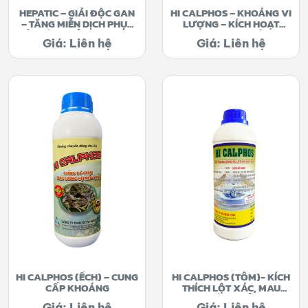
HEPATIC – GIẢI ĐỘC GAN
HI CALPHOS – KHOÁNG VI
– TĂNG MIỄN DỊCH PHỤC
LƯỢNG – KÍCH HOẠT
HỒI SỨC KHỎE CHO CÁ –
ENZYM SINH SẢN
Giá: Liên hệ
Giá: Liên hệ
LƯƠN
(KHOÁNG VI LƯỢNG –
TRỨNG KHỎE – CON
GIỐNG NHIỀU)
HI CALPHOS (ẾCH) – CUNG
HI CALPHOS (TÔM)- KÍCH
CẤP KHOÁNG
THÍCH LỘT XÁC, MAU
CỨNG VỎ
Giá: Liên hệ
Giá: Liên hệ