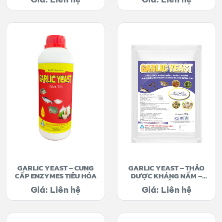
GARLIC YEAST – CUNG
GARLIC YEAST – THẢO
CẤP ENZYMES TIÊU HÓA
DƯỢC KHÁNG NẤM –
KHÁNG KHUẨN TRỊ BỆNH
Giá: Liên hệ
Giá: Liên hệ
ĐƯỜNG RUỘT & NGOÀI
DA CHO LƯƠN, ẾCH