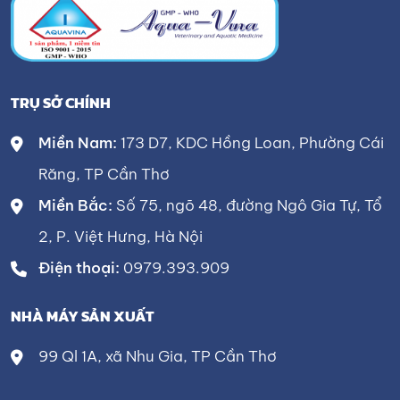
TRỤ SỞ CHÍNH
Miền Nam:
173 D7, KDC Hồng Loan, Phường Cái
Răng, TP Cần Thơ
Miền Bắc:
Số 75, ngõ 48, đường Ngô Gia Tự, Tổ
2, P. Việt Hưng, Hà Nội
Điện thoại:
0979.393.909
NHÀ MÁY SẢN XUẤT
99 Ql 1A, xã Nhu Gia, TP Cần Thơ