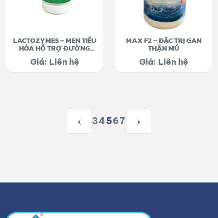
LACTOZYMES – MEN TIÊU
MAX F2 – ĐẶC TRỊ GAN
HÓA HỖ TRỢ ĐƯỜNG
THẬN MỦ
RUỘT
Giá: Liên hệ
Giá: Liên hệ
3
4
5
6
7