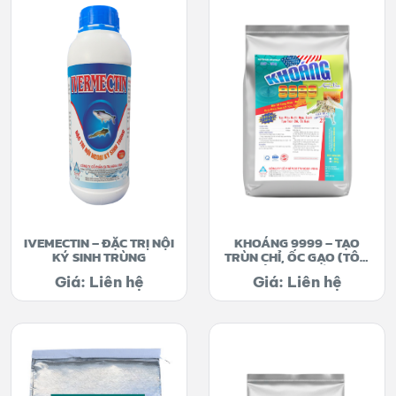
IVEMECTIN – ĐẶC TRỊ NỘI
KHOÁNG 9999 – TẠO
KÝ SINH TRÙNG
TRÙN CHỈ, ỐC GẠO (TÔM
CÔNG NGHIỆP)
Giá: Liên hệ
Giá: Liên hệ