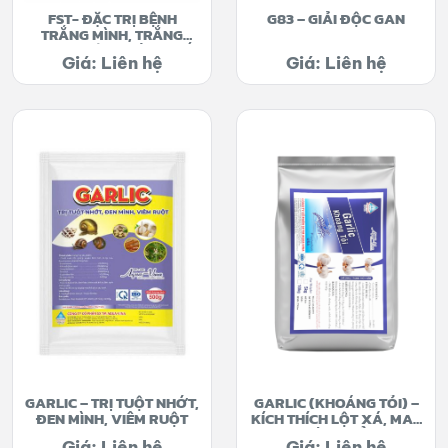
FST- ĐẶC TRỊ BỆNH
G83 – GIẢI ĐỘC GAN
TRẮNG MÌNH, TRẮNG
MANG, TUỘT NHỚT, XUẤT
Giá: Liên hệ
Giá: Liên hệ
HUYẾT NGOÀI DA
GARLIC – TRỊ TUỘT NHỚT,
GARLIC (KHOÁNG TỎI) –
ĐEN MÌNH, VIÊM RUỘT
KÍCH THÍCH LỘT XÁ, MAU
CỨNG VỎ
Giá: Liên hệ
Giá: Liên hệ