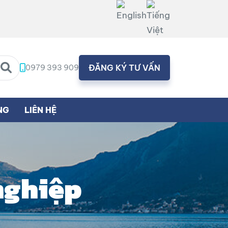
0979 393 909
ĐĂNG KÝ TƯ VẤN
NG
LIÊN HỆ
nghiệp