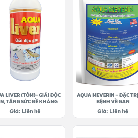
A LIVER (TÔM)- GIẢI ĐỘC
AQUA MEVERIN – ĐẶC TRỊ
N, TĂNG SỨC ĐỀ KHÁNG
BỆNH VỀ GAN
Giá: Liên hệ
Giá: Liên hệ