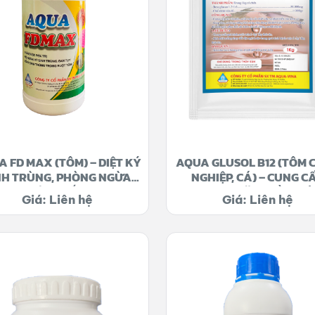
 FD MAX (TÔM) – DIỆT KÝ
AQUA GLUSOL B12 (TÔM 
NH TRÙNG, PHÒNG NGỪA
NGHIỆP, CÁ) – CUNG C
PHÂN TRẮNG
VITAMIN, TĂNG ĐỀ KHÁ
Giá: Liên hệ
Giá: Liên hệ
DƯỠNG GAN