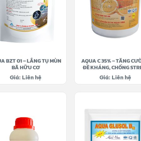
A BZT 01 – LẮNG TỤ MÙN
AQUA C 35% – TĂNG CƯ
BÃ HỮU CƠ
ĐỀ KHÁNG, CHỐNG STR
Giá: Liên hệ
Giá: Liên hệ