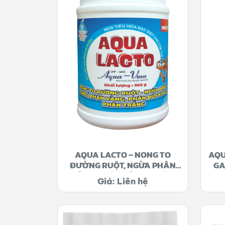
AQUA LACTO – NONG TO
AQU
ĐƯỜNG RUỘT, NGỪA PHÂN
GA
LỎNG, PHÂN VÀNG, PHÂN
Giá: Liên hệ
ĐỨT KHÚC, PHÂN TRẮNG