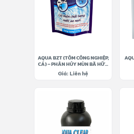
AQUA BZT (TÔM CÔNG NGHIỆP,
AQU
CÁ) – PHÂN HỦY MÙN BÃ HỮU
CƠ
Giá: Liên hệ