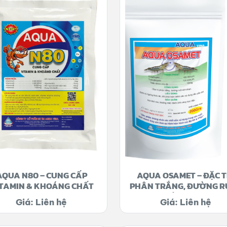
AQUA N80 – CUNG CẤP
AQUA OSAMET – ĐẶC T
TAMIN & KHOÁNG CHẤT
PHÂN TRẮNG, ĐƯỜNG R
ĐỨT ĐOẠN
Giá: Liên hệ
Giá: Liên hệ