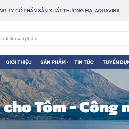
NG TY CỔ PHẦN SẢN XUẤT THƯƠNG MẠI AQUAVINA
GIỚI THIỆU
SẢN PHẨM
TIN TỨC
TUYỂN DỤ
 cho Tôm - Công 