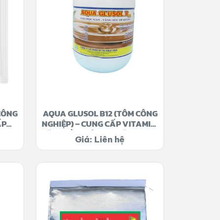
CÔNG
AQUA GLUSOL B12 (TÔM CÔNG
ẤP
NGHIỆP) – CUNG CẤP VITAMIN,
NG,
TĂNG ĐỀ KHÁNG, DƯỠNG GAN
Giá: Liên hệ