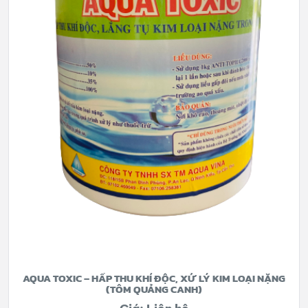
AQUA TOXIC – HẤP THU KHÍ ĐỘC, XỬ LÝ KIM LOẠI NẶNG
(TÔM QUẢNG CANH)