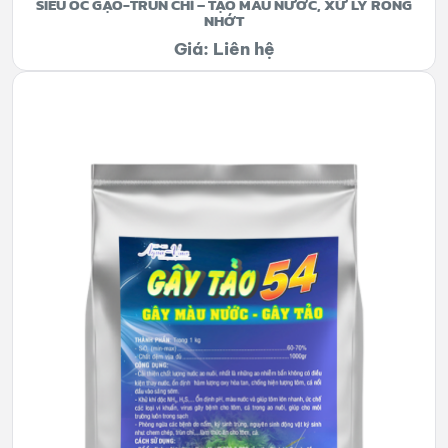
SIÊU ỐC GẠO-TRÙN CHỈ – TẠO MÀU NƯỚC, XỬ LÝ RONG
NHỚT
Giá: Liên hệ