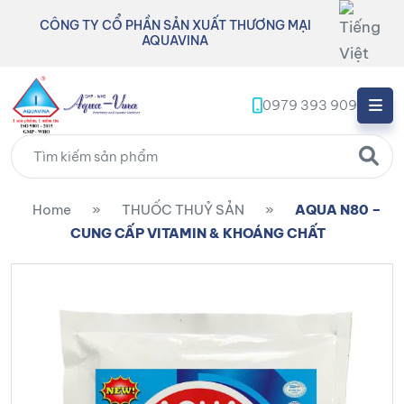
CÔNG TY CỔ PHẦN SẢN XUẤT THƯƠNG MẠI
AQUAVINA
0979 393 909
Home
»
THUỐC THUỶ SẢN
»
AQUA N80 –
CUNG CẤP VITAMIN & KHOÁNG CHẤT