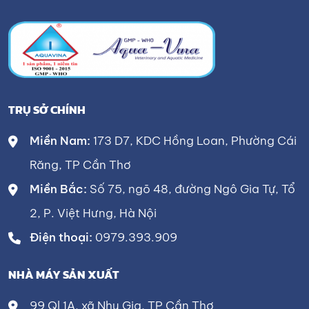
TRỤ SỞ CHÍNH
Miền Nam:
173 D7, KDC Hồng Loan, Phường Cái
Răng, TP Cần Thơ
Miền Bắc:
Số 75, ngõ 48, đường Ngô Gia Tự, Tổ
2, P. Việt Hưng, Hà Nội
Điện thoại:
0979.393.909
NHÀ MÁY SẢN XUẤT
99 Ql 1A, xã Nhu Gia, TP Cần Thơ