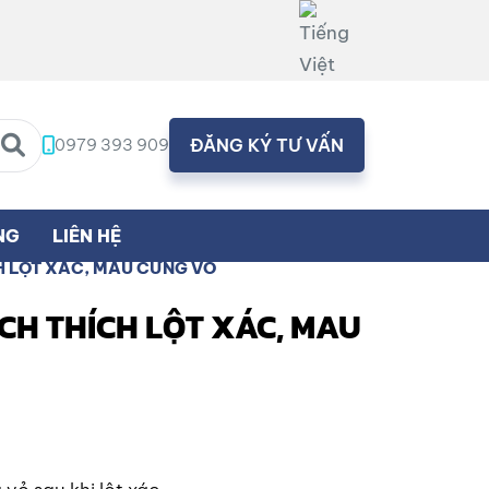
0979 393 909
ĐĂNG KÝ TƯ VẤN
NG
LIÊN HỆ
H LỘT XÁC, MAU CỨNG VỎ
ÍCH THÍCH LỘT XÁC, MAU