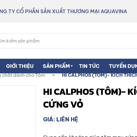
NG TY CỔ PHẦN SẢN XUẤT THƯƠNG MẠI AQUAVINA
GIỚI THIỆU
SẢN PHẨM
TIN TỨC
TUYỂN DỤ
 chất dành cho Tôm
»
HI CALPHOS (TÔM)- KÍCH THÍC
HI CALPHOS (TÔM)- K
CỨNG VỎ
GIÁ: LIÊN HỆ