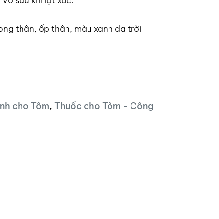
ỏ sau khi lột xác.
ng thân, ốp thân, màu xanh da trời
nh cho Tôm
,
Thuốc cho Tôm - Công