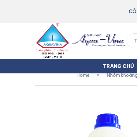
CÔ
TRANG CHỦ
Home
»
Nhóm khoáng