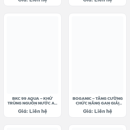
BKC 99 AQUA – KHỬ
BOGANIC – TĂNG CƯỜNG
TRÙNG NGUỒN NƯỚC AO
CHỨC NĂNG GAN GIẢI
NUÔI
ĐỘC, GIÚP TIÊU HÓA TỐT
Giá: Liên hệ
Giá: Liên hệ