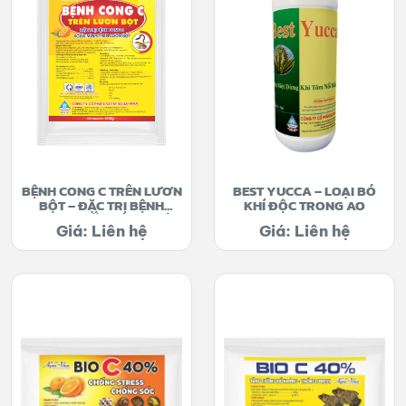
BỆNH CONG C TRÊN LƯƠN
BEST YUCCA – LOẠI BỎ
BỘT – ĐẶC TRỊ BỆNH
KHÍ ĐỘC TRONG AO
CONG C XOẮN MÌNH TRÊN
Giá: Liên hệ
Giá: Liên hệ
LƯƠN BỘT