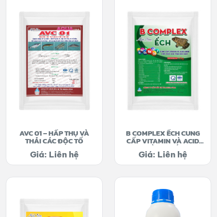
AVC 01 – HẤP THỤ VÀ
B COMPLEX ẾCH CUNG
THẢI CÁC ĐỘC TỐ
CẤP VITAMIN VÀ ACID
AMIN CẦN THIẾT CHO
Giá: Liên hệ
Giá: Liên hệ
TRAO ĐỔI CHẤT