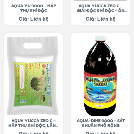
AQUA YU 9000 – HẤP
AQUA YUCCA ZEO C –
THỤ KHÍ ĐỘC
GIẢI ĐỘC KHÍ ĐỘC – ỔN
ĐỊNH PH
Giá: Liên hệ
Giá: Liên hệ
AQUA YUCCA ZEO C –
AQUA-DINE 9000 – SÁT
HẤP THU KHÍ ĐỘC, LẮNG
KHUẨN PHỔ RỘNG
TỤ MÙN BÃ
Giá: Liên hệ
Giá: Liên hệ