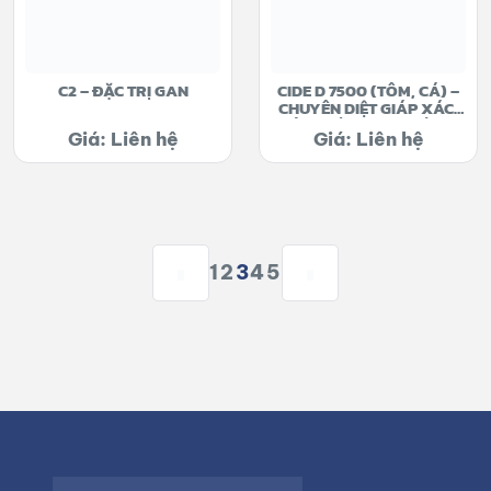
C2 – ĐẶC TRỊ GAN
CIDE D 7500 (TÔM, CÁ) –
CHUYÊN DIỆT GIÁP XÁC,
CÔN TRÙNG, CUA CÒNG
Giá: Liên hệ
Giá: Liên hệ
1
2
3
4
5