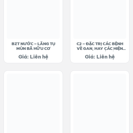
BZT NƯỚC – LẮNG TỤ
C2 – ĐẶC TRỊ CÁC BỆNH
MÙN BÃ HỮU CƠ
VỀ GAN, HAY CÁC HIỆN
TƯỢNG CHẾT SỚM
Giá: Liên hệ
Giá: Liên hệ