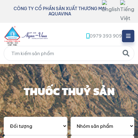
CÔNG TY CỔ PHẦN SẢN XUẤT THƯƠNG MẠI
AQUAVINA
0979 393 909
THUỐC THUỶ SẢN