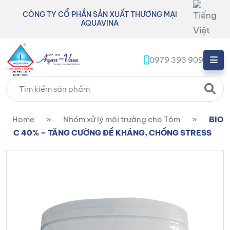
CÔNG TY CỔ PHẦN SẢN XUẤT THƯƠNG MẠI
AQUAVINA
0979 393 909
Home
»
Nhóm xử lý môi trường cho Tôm
»
BIO
C 40% – TĂNG CƯỜNG ĐỀ KHÁNG, CHỐNG STRESS