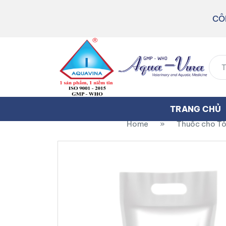
CÔ
TRANG CHỦ
Home
»
Thuốc cho T