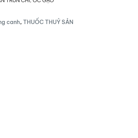
N TRÙN CHỈ, ỐC GẠO
ng canh
,
THUỐC THUỶ SẢN