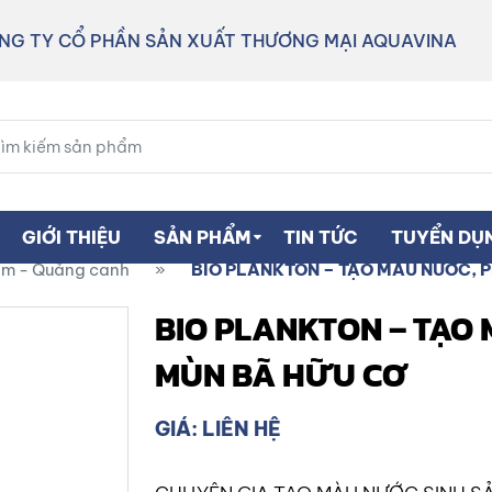
NG TY CỔ PHẦN SẢN XUẤT THƯƠNG MẠI AQUAVINA
GIỚI THIỆU
SẢN PHẨM
TIN TỨC
TUYỂN DỤ
ôm - Quảng canh
»
BIO PLANKTON – TẠO MÀU NƯỚC, 
BIO PLANKTON – TẠO
MÙN BÃ HỮU CƠ
GIÁ: LIÊN HỆ