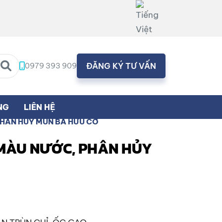
0979 393 909
ĐĂNG KÝ TƯ VẤN
NG
LIÊN HỆ
PHÂN HỦY MÙN BÃ HỮU CƠ
 MÀU NƯỚC, PHÂN HỦY