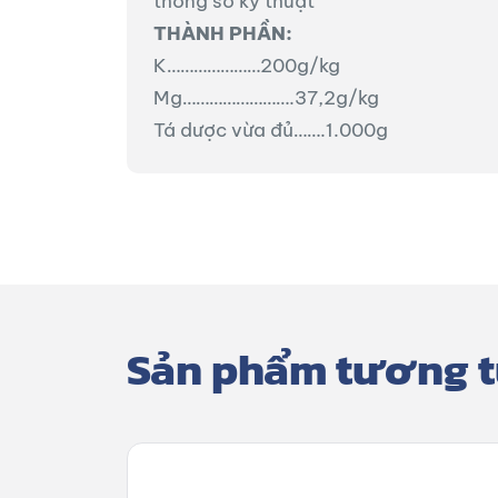
thông số kỹ thuật
THÀNH PHẦN:
K…………………200g/kg
Mg…………………….37,2g/kg
Tá dược vừa đủ…….1.000g
Sản phẩm tương 