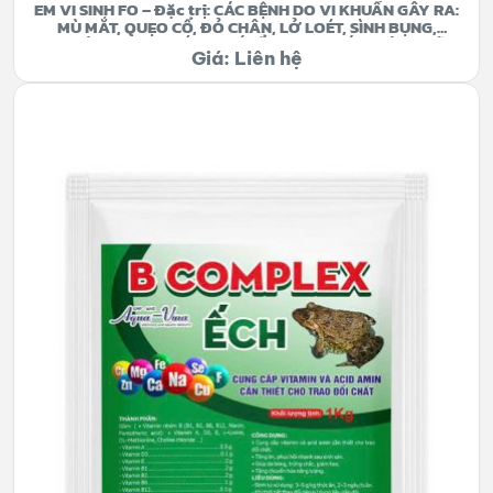
EM VI SINH FO – Đặc trị: CÁC BỆNH DO VI KHUẨN GÂY RA:
MÙ MẮT, QUẸO CỔ, ĐỎ CHÂN, LỞ LOÉT, SÌNH BỤNG,
CHƯỚNG HƠI, XUẤT HUYẾT Ổ BỤNG, CHẾT KHÔNG RÕ
Giá: Liên hệ
NGUYÊN NHÂN.