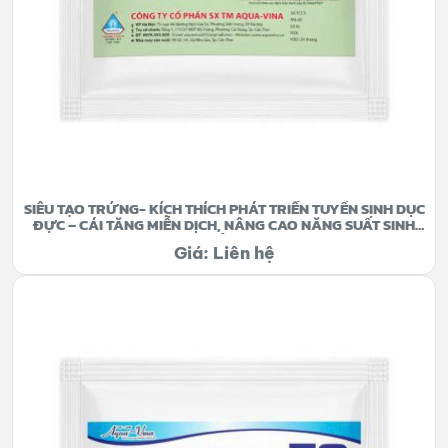
SIÊU TẠO TRỨNG- KÍCH THÍCH PHÁT TRIỂN TUYẾN SINH DỤC
ĐỰC – CÁI TĂNG MIỄN DỊCH, NÂNG CAO NĂNG SUẤT SINH
SẢN
Giá: Liên hệ