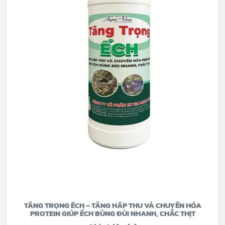
TĂNG TRỌNG ẾCH – TĂNG HẤP THU VÀ CHUYỂN HÓA
PROTEIN GIÚP ẾCH BÙNG ĐÙI NHANH, CHẮC THỊT