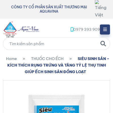
CÔNG TY CỔ PHẦN SẢN XUẤT THƯƠNG MẠI
AQUAVINA
0979 393 909
Home
»
THUỐC CHO ẾCH
»
SIÊU SINH SẢN –
KÍCH THÍCH RỤNG TRỨNG VÀ TĂNG TỶ LỆ THỤ TINH
GIÚP ẾCH SINH SẢN ĐỒNG LOẠT