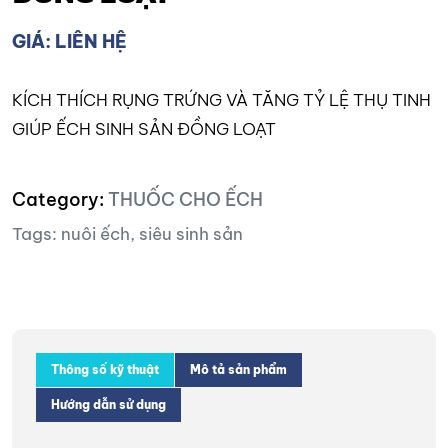
GIÁ: LIÊN HỆ
KÍCH THÍCH RỤNG TRỨNG VÀ TĂNG TỶ LỆ THỤ TINH
GIÚP ẾCH SINH SẢN ĐỒNG LOẠT
Category:
THUỐC CHO ẾCH
Tags:
nuôi ếch
,
siêu sinh sản
Thông số kỹ thuật
Mô tả sản phẩm
Hướng dẫn sử dụng