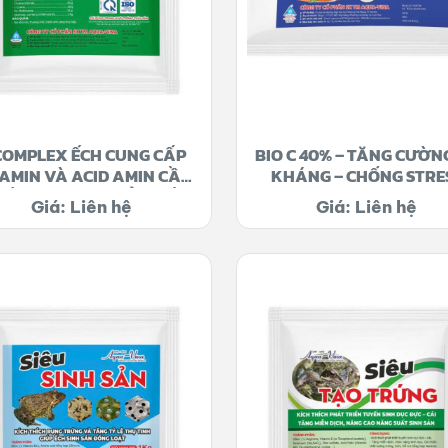
COMPLEX ẾCH CUNG CẤP
BIO C 40% – TĂNG CƯỜN
AMIN VÀ ACID AMIN CẦN
KHÁNG – CHỐNG STRE
IẾT CHO TRAO ĐỔI CHẤT
Giá: Liên hệ
Giá: Liên hệ