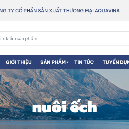
NG TY CỔ PHẦN SẢN XUẤT THƯƠNG MẠI AQUAVINA
GIỚI THIỆU
SẢN PHẨM
TIN TỨC
TUYỂN DỤ
nuôi ếch