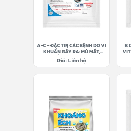
A-C – ĐẶC TRỊ CÁC BỆNH DO VI
B 
KHUẨN GÂY RA: MÙ MẮT,
VIT
QUEO CỔ, ĐỎ CHÂN, LỞ LOÉT,
TH
Giá: Liên hệ
SÌNH BỤNG, CHƯỚNG HƠI,
XUẤT HUYẾT Ổ BỤNG, CHẾT
KHÔNG RÕ NGUYÊN NHÂN