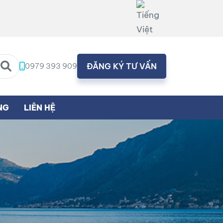
0979 393 909
ĐĂNG KÝ TƯ VẤN
NG
LIÊN HỆ