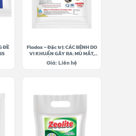
G ĐỀ
Flodox – Đặc trị: CÁC BỆNH DO
SS
VI KHUẨN GÂY RA: MÙ MẮT,
QUẸO CỔ, ĐỎ CHÂN, LỞ LOÉT,
Giá: Liên hệ
SÌNH BỤNG, CHƯỚNG HƠI,
XUẤT HUYẾT Ổ BỤNG, CHẾT
KHÔNG RÕ NGUYÊN NHÂN