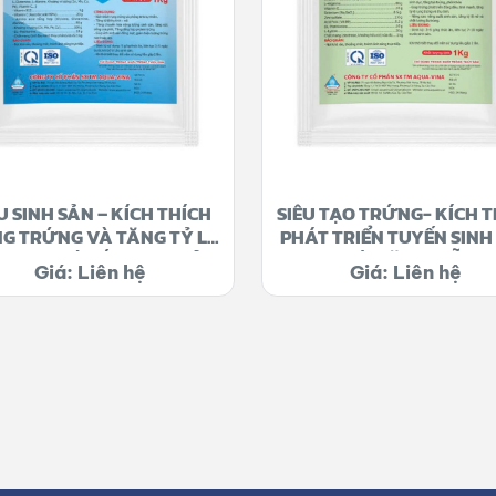
U SINH SẢN – KÍCH THÍCH
SIÊU TẠO TRỨNG- KÍCH T
G TRỨNG VÀ TĂNG TỶ LỆ
PHÁT TRIỂN TUYẾN SINH
 TINH GIÚP ẾCH SINH SẢN
ĐỰC – CÁI TĂNG MIỄN DỊ
Giá: Liên hệ
Giá: Liên hệ
ĐỒNG LOẠT
NÂNG CAO NĂNG SUẤT 
SẢN