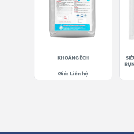
KHOÁNG ẾCH
SIÊ
RỤN
THỤ
Giá: Liên hệ