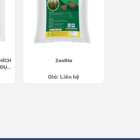
HÍCH
Zeolite
 DỤC
CH,
Giá: Liên hệ
SINH