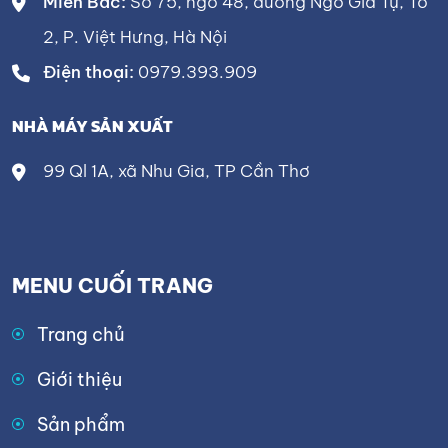
Miền Bắc:
Số 75, ngõ 48, đường Ngô Gia Tự, Tổ
2, P. Việt Hưng, Hà Nội
Điện thoại:
0979.393.909
NHÀ MÁY SẢN XUẤT
99 Ql 1A, xã Nhu Gia, TP Cần Thơ
MENU CUỐI TRANG
Trang chủ
Giới thiệu
Sản phẩm