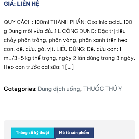
GIÁ: LIÊN HỆ
QUY CÁCH: 100ml THÀNH PHẦN: Oxolinic acid…100
g Dung môi vừa đủ…1 L CÔNG DỤNG: Đặc trị tiêu
chảy phân trắng, phân vàng, phân xanh trên heo
con, dê, cừu, gà, vịt. LIỀU DÙNG: Dê, cừu con: 1
mL/3-5 kg thể trọng, ngày 2 lần dùng trong 3 ngày.
Heo con trước cai sữa: 1 […]
Categories:
Dung dịch uống
,
THUỐC THÚ Y
Thông số kỹ thuật
Mô tả sản phẩm