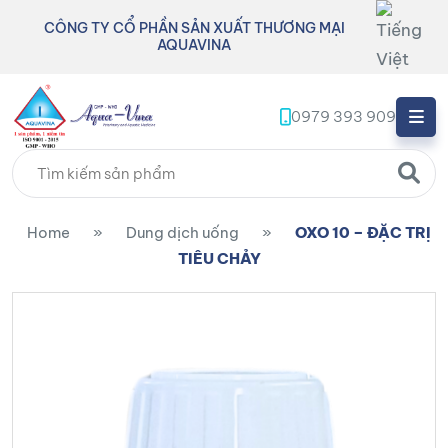
CÔNG TY CỔ PHẦN SẢN XUẤT THƯƠNG MẠI
AQUAVINA
0979 393 909
Home
»
Dung dịch uống
»
OXO 10 – ĐẶC TRỊ
TIÊU CHẢY