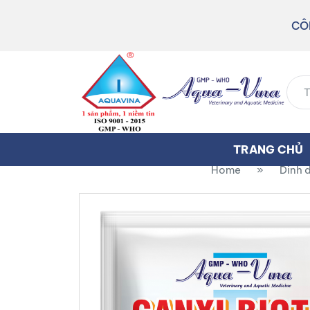
CÔ
TRANG CHỦ
Home
»
Dinh 