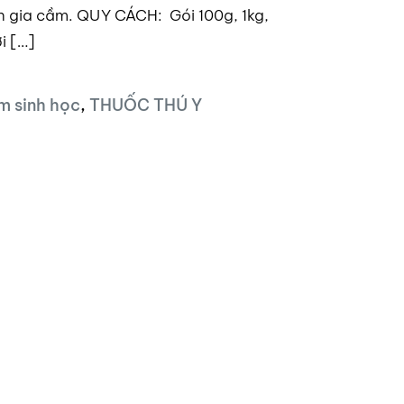
n gia cầm. QUY CÁCH: Gói 100g, 1kg,
i […]
m sinh học
,
THUỐC THÚ Y