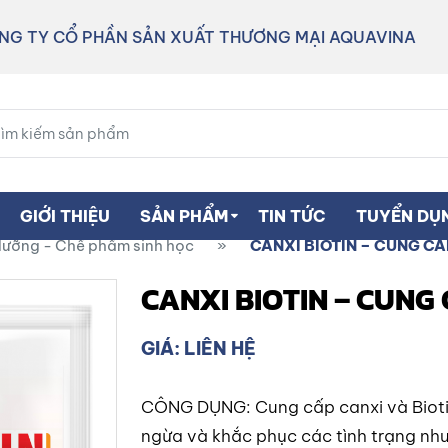
NG TY CỔ PHẦN SẢN XUẤT THƯƠNG MẠI AQUAVINA
GIỚI THIỆU
SẢN PHẨM
TIN TỨC
TUYỂN DỤ
dưỡng - Chế phẩm sinh học
»
CANXI BIOTIN – CUNG CẤ
CANXI BIOTIN – CUNG 
GIÁ: LIÊN HỆ
CÔNG DỤNG: Cung cấp canxi và Biotin
ngừa và khắc phục các tình trạng như: