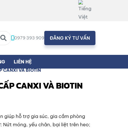
0979 393 909
ĐĂNG KÝ TƯ VẤN
NG
LIÊN HỆ
P CANXI VÀ BIOTIN
CẤP CANXI VÀ BIOTIN
 giúp hỗ trợ gia súc, gia cầm phòng
 Nứt móng, yếu chân, bại liệt trên heo;