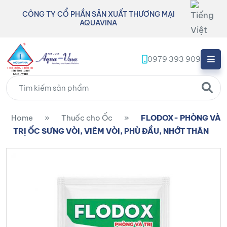
CÔNG TY CỔ PHẦN SẢN XUẤT THƯƠNG MẠI
AQUAVINA
0979 393 909
Home
»
Thuốc cho Ốc
»
FLODOX- PHÒNG VÀ
TRỊ ỐC SƯNG VÒI, VIÊM VÒI, PHÙ ĐẦU, NHỚT THÂN