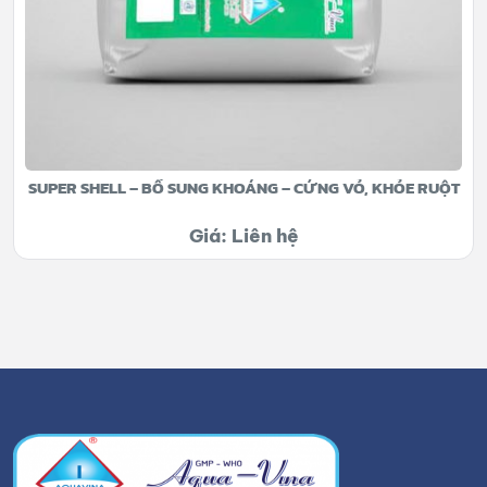
SUPER SHELL – BỔ SUNG KHOÁNG – CỨNG VỎ, KHỎE RUỘT
Giá: Liên hệ