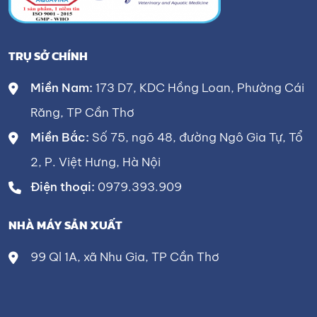
TRỤ SỞ CHÍNH
Miền Nam:
173 D7, KDC Hồng Loan, Phường Cái
Răng, TP Cần Thơ
Miền Bắc:
Số 75, ngõ 48, đường Ngô Gia Tự, Tổ
2, P. Việt Hưng, Hà Nội
Điện thoại:
0979.393.909
NHÀ MÁY SẢN XUẤT
99 Ql 1A, xã Nhu Gia, TP Cần Thơ