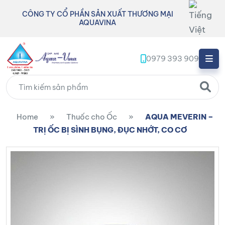
CÔNG TY CỔ PHẦN SẢN XUẤT THƯƠNG MẠI
AQUAVINA
0979 393 909
Home
»
Thuốc cho Ốc
»
AQUA MEVERIN –
TRỊ ỐC BỊ SÌNH BỤNG, ĐỤC NHỚT, CO CƠ