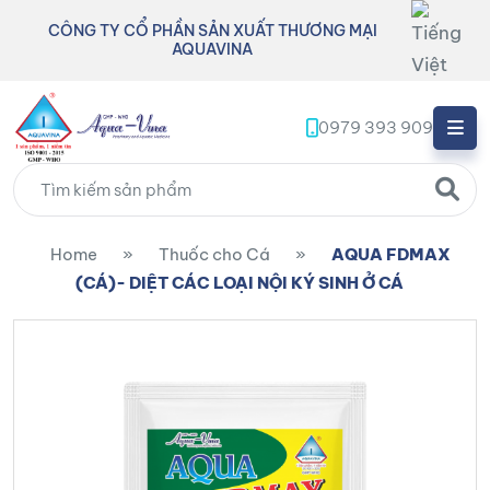
CÔNG TY CỔ PHẦN SẢN XUẤT THƯƠNG MẠI
AQUAVINA
0979 393 909
Home
»
Thuốc cho Cá
»
AQUA FDMAX
(CÁ)- DIỆT CÁC LOẠI NỘI KÝ SINH Ở CÁ