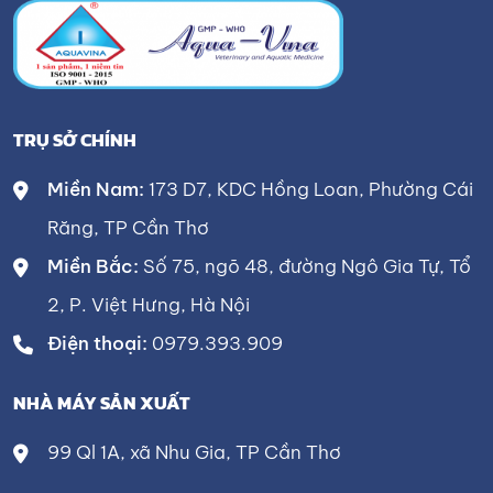
TRỤ SỞ CHÍNH
Miền Nam:
173 D7, KDC Hồng Loan, Phường Cái
Răng, TP Cần Thơ
Miền Bắc:
Số 75, ngõ 48, đường Ngô Gia Tự, Tổ
2, P. Việt Hưng, Hà Nội
Điện thoại:
0979.393.909
NHÀ MÁY SẢN XUẤT
99 Ql 1A, xã Nhu Gia, TP Cần Thơ