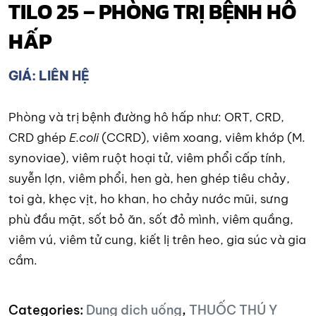
TILO 25 – PHÒNG TRỊ BỆNH HÔ
HẤP
GIÁ: LIÊN HỆ
Phòng và trị bệnh đường hô hấp như: ORT, CRD,
CRD ghép
E.coli
(CCRD), viêm xoang, viêm khớp (M.
synoviae), viêm ruột hoại tử, viêm phổi cấp tính,
suyễn lợn, viêm phổi, hen gà, hen ghép tiêu chảy,
toi gà, khẹc vịt, ho khan, ho chảy nước mũi, sưng
phù đầu mặt, sốt bỏ ăn, sốt đỏ mình, viêm quầng,
viêm vú, viêm tử cung, kiết lị trên heo, gia súc và gia
cầm.
Categories:
Dung dịch uống
,
THUỐC THÚ Y