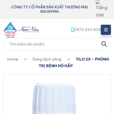
CÔNG TY CỔ PHẦN SẢN XUẤT THƯƠNG MẠI
AQUAVINA
0979 393 909
Home
»
Dung dịch uống
»
TILO 25 – PHÒNG
TRỊ BỆNH HÔ HẤP