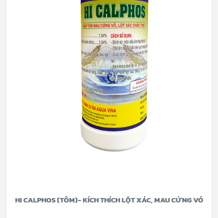
HI CALPHOS (TÔM)- KÍCH THÍCH LỘT XÁC, MAU CỨNG VỎ