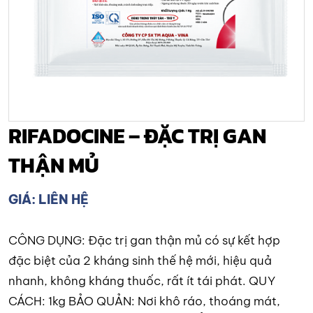
RIFADOCINE – ĐẶC TRỊ GAN
THẬN MỦ
GIÁ: LIÊN HỆ
CÔNG DỤNG: Đặc trị gan thận mủ có sự kết hợp
đặc biệt của 2 kháng sinh thế hệ mới, hiệu quả
nhanh, không kháng thuốc, rất ít tái phát. QUY
CÁCH: 1kg BẢO QUẢN: Nơi khô ráo, thoáng mát,