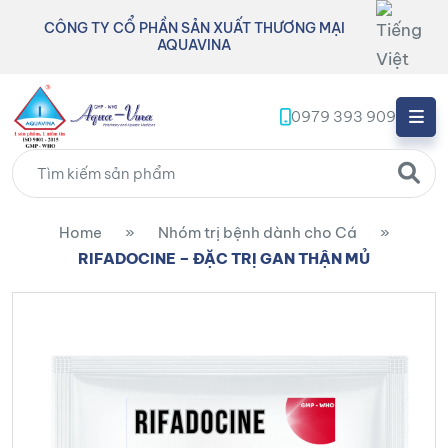
CÔNG TY CỔ PHẦN SẢN XUẤT THƯƠNG MẠI
AQUAVINA
0979 393 909
Home
»
Nhóm trị bệnh dành cho Cá
»
RIFADOCINE – ĐẶC TRỊ GAN THẬN MỦ