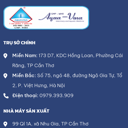
TRỤ SỞ CHÍNH
Miền Nam:
173 D7, KDC Hồng Loan, Phường Cái
Răng, TP Cần Thơ
Miền Bắc:
Số 75, ngõ 48, đường Ngô Gia Tự, Tổ
2, P. Việt Hưng, Hà Nội
Điện thoại:
0979.393.909
NHÀ MÁY SẢN XUẤT
99 Ql 1A, xã Nhu Gia, TP Cần Thơ