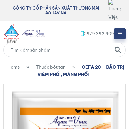
CÔNG TY CỔ PHẦN SẢN XUẤT THƯƠNG MẠI
AQUAVINA
0979 393 909
Home
»
Thuốc bột tan
»
CEFA 20 – ĐẶC TRỊ
VIÊM PHỔI, MÀNG PHỔI