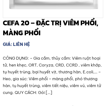
CEFA 20 – ĐẶC TRỊ VIÊM PHỔI,
MÀNG PHỔI
GIÁ: LIÊN HỆ
CÔNG DỤNG: – Gia cầm, thủy cầm: Viêm ruột hoại
tử, hen khẹc, ORT, Coryza, CRD, CCRD , viêm khớp,
tụ huyết trùng, bại huyết vịt, thương hàn, E.coli,… –
Heo, gia súc: Viêm phổi – màng phổi, phó thương
hàn, tụ huyết trùng, viêm tiết niệu, viêm vú, viêm tử
cung. QUY CÁCH: Gói […]