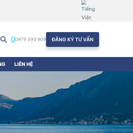
0979 393 909
ĐĂNG KÝ TƯ VẤN
NG
LIÊN HỆ