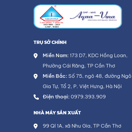
TRỤ SỞ CHÍNH
Miền Nam:
173 D7, KDC Hồng Loan,
Phường Cái Răng, TP Cần Thơ
Miền Bắc:
Số 75, ngõ 48, đường Ngô
Gia Tự, Tổ 2, P. Việt Hưng, Hà Nội
Điện thoại:
0979.393.909
NHÀ MÁY SẢN XUẤT
99 Ql 1A, xã Nhu Gia, TP Cần Thơ