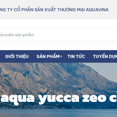
NG TY CỔ PHẦN SẢN XUẤT THƯƠNG MẠI AQUAVINA
GIỚI THIỆU
SẢN PHẨM
TIN TỨC
TUYỂN DỤ
aqua yucca zeo c