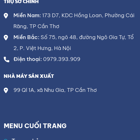
TRỤ SỞ CHÍNH
Miền Nam:
173 D7, KDC Hồng Loan, Phường Cái
Răng, TP Cần Thơ
Miền Bắc:
Số 75, ngõ 48, đường Ngô Gia Tự, Tổ
2, P. Việt Hưng, Hà Nội
Điện thoại:
0979.393.909
NHÀ MÁY SẢN XUẤT
99 Ql 1A, xã Nhu Gia, TP Cần Thơ
MENU CUỐI TRANG