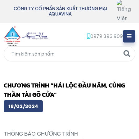
CÔNG TY CỔ PHẦN SẢN XUẤT THƯƠNG MẠI
AQUAVINA
0979 393 909
CHƯƠNG TRÌNH “HÁI LỘC ĐẦU NĂM, CÙNG
THẦN TÀI GÕ CỬA”
18/02/2024
THÔNG BÁO CHƯƠNG TRÌNH